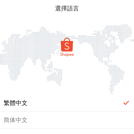
選擇語言
繁體中文
简体中文
頁面無法顯示