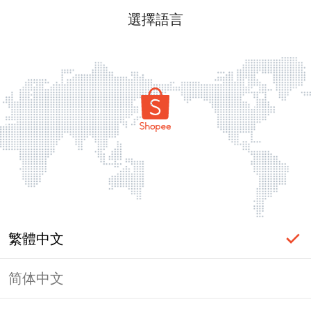
選擇語言
繁體中文
简体中文
頁面無法顯示