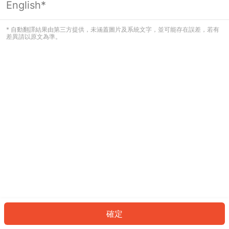
English*
發生錯誤！請登入並再試一次或回到主
頁。
* 自動翻譯結果由第三方提供，未涵蓋圖片及系統文字，並可能存在誤差，若有
差異請以原文為準。
登入
返回首頁
確定
ID: 5410506033f-76e6-46c9-b6b1-8199d6464c9e