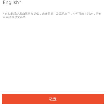
English*
發生錯誤！請登入並再試一次或回到主
頁。
* 自動翻譯結果由第三方提供，未涵蓋圖片及系統文字，並可能存在誤差，若有
差異請以原文為準。
登入
返回首頁
確定
ID: 4204c405c1f-3096-4dca-a248-43ac24e6a10b