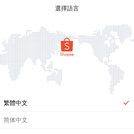
選擇語言
繁體中文
简体中文
頁面無法顯示