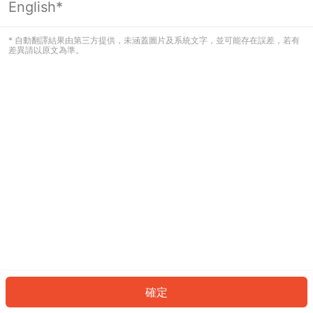
English*
發生錯誤！請登入並再試一次或回到主
頁。
* 自動翻譯結果由第三方提供，未涵蓋圖片及系統文字，並可能存在誤差，若有
差異請以原文為準。
登入
返回首頁
確定
ID: 7765d6a8efd-0322-4184-8084-133a2a79e4d4