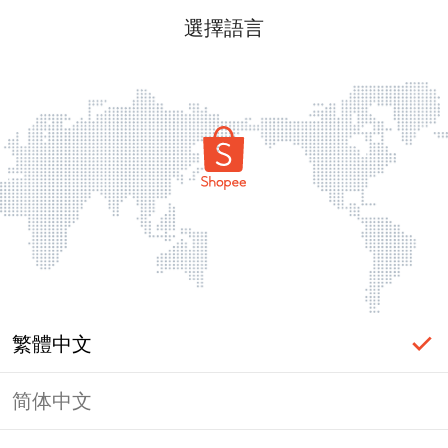
選擇語言
繁體中文
简体中文
頁面無法顯示