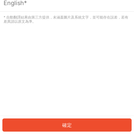
English*
發生錯誤！請登入並再試一次或回到主
頁。
* 自動翻譯結果由第三方提供，未涵蓋圖片及系統文字，並可能存在誤差，若有
差異請以原文為準。
登入
返回首頁
確定
ID: 885cedf32e6-8a50-4aeb-92ab-29e3d493d095