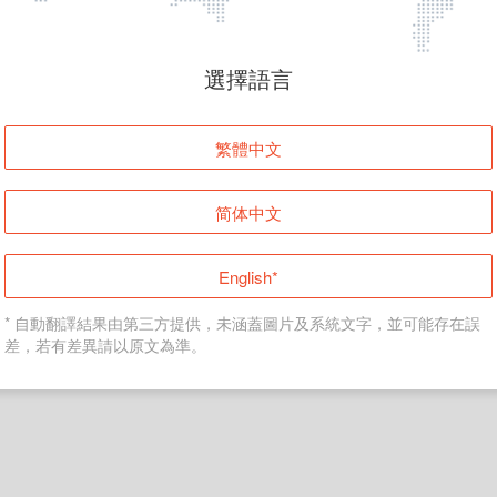
頁面無法顯示
選擇語言
發生錯誤！請登入並再試一次或回到主頁。
繁體中文
登入
简体中文
返回首頁
English*
* 自動翻譯結果由第三方提供，未涵蓋圖片及系統文字，並可能存在誤
差，若有差異請以原文為準。