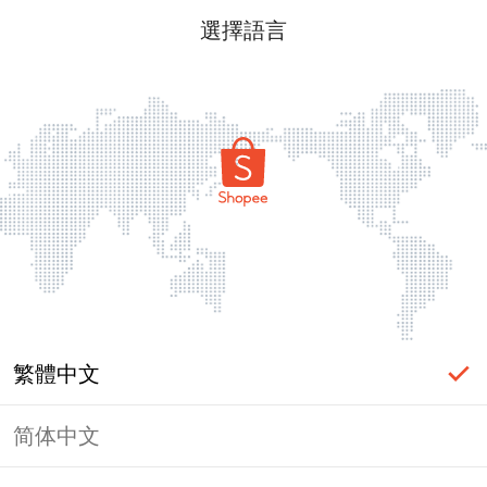
選擇語言
繁體中文
简体中文
頁面無法顯示