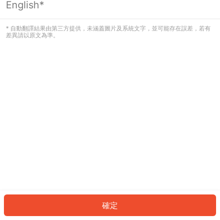
English*
發生錯誤！請登入並再試一次或回到主
頁。
* 自動翻譯結果由第三方提供，未涵蓋圖片及系統文字，並可能存在誤差，若有
差異請以原文為準。
登入
返回首頁
確定
ID: 834e9cd4948-400c-4fce-aaf1-b1531203e0b6