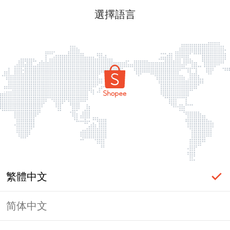
選擇語言
繁體中文
简体中文
頁面無法顯示