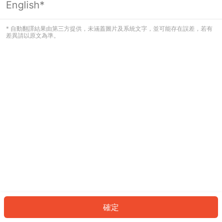
English*
發生錯誤！請登入並再試一次或回到主
頁。
* 自動翻譯結果由第三方提供，未涵蓋圖片及系統文字，並可能存在誤差，若有
差異請以原文為準。
登入
返回首頁
確定
ID: 2171655535-db75-444e-8809-daef8421b455