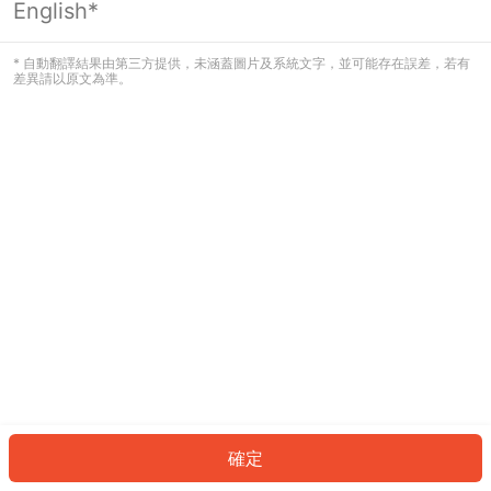
English*
發生錯誤！請登入並再試一次或回到主
頁。
* 自動翻譯結果由第三方提供，未涵蓋圖片及系統文字，並可能存在誤差，若有
差異請以原文為準。
登入
返回首頁
確定
ID: 89097865a1-4b38-4941-a77d-3c714b8e2fbf