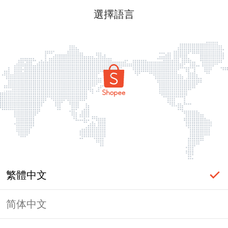
選擇語言
繁體中文
简体中文
頁面無法顯示