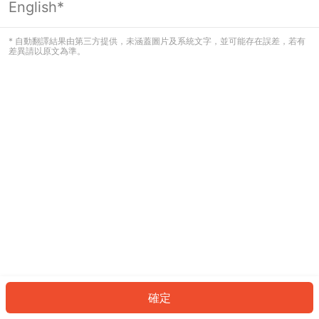
English*
發生錯誤！請登入並再試一次或回到主
頁。
* 自動翻譯結果由第三方提供，未涵蓋圖片及系統文字，並可能存在誤差，若有
差異請以原文為準。
登入
返回首頁
確定
ID: 27127ba92c3-a57e-4da2-b36a-9e61cbe2876b