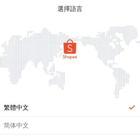
選擇語言
繁體中文
简体中文
頁面無法顯示