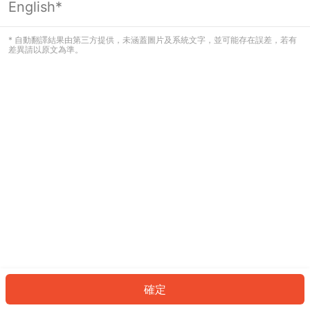
English*
發生錯誤！請登入並再試一次或回到主
頁。
* 自動翻譯結果由第三方提供，未涵蓋圖片及系統文字，並可能存在誤差，若有
差異請以原文為準。
登入
返回首頁
確定
ID: 74177850b84-434b-4277-88df-542846fffcb9