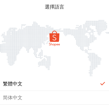
選擇語言
繁體中文
简体中文
頁面無法顯示