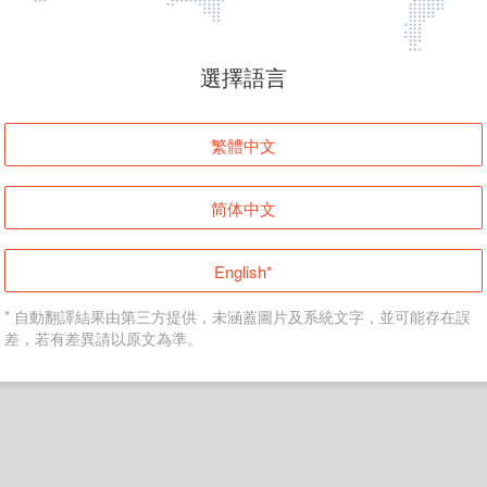
頁面無法顯示
選擇語言
發生錯誤！請登入並再試一次或回到主頁。
繁體中文
登入
简体中文
返回首頁
English*
* 自動翻譯結果由第三方提供，未涵蓋圖片及系統文字，並可能存在誤
差，若有差異請以原文為準。