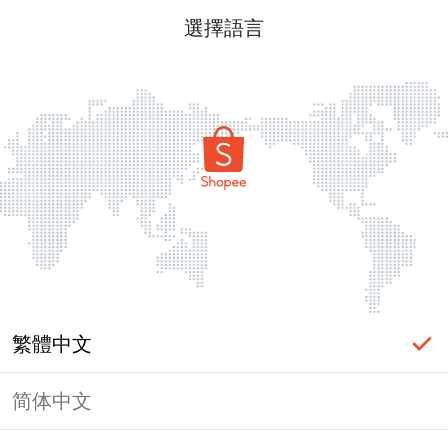
選擇語言
繁體中文
简体中文
頁面無法顯示