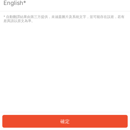
English*
發生錯誤！請登入並再試一次或回到主
頁。
* 自動翻譯結果由第三方提供，未涵蓋圖片及系統文字，並可能存在誤差，若有
差異請以原文為準。
登入
返回首頁
確定
ID: 532434fbe5b-e224-4c1c-a6cf-4d0aec9c6b9c