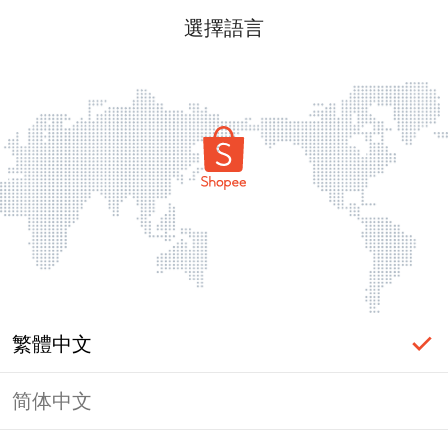
選擇語言
繁體中文
简体中文
頁面無法顯示