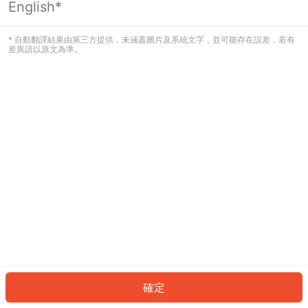
English*
發生錯誤！請登入並再試一次或回到主
頁。
* 自動翻譯結果由第三方提供，未涵蓋圖片及系統文字，並可能存在誤差，若有
差異請以原文為準。
登入
返回首頁
確定
ID: 9886774ef1f-0cc9-4eb5-a52d-0f4084669bee