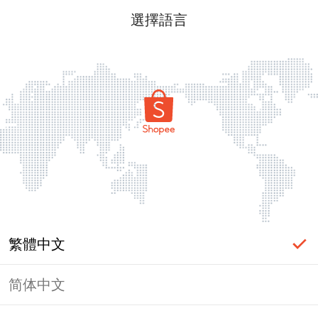
選擇語言
繁體中文
简体中文
頁面無法顯示