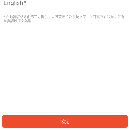
English*
發生錯誤！請登入並再試一次或回到主
頁。
* 自動翻譯結果由第三方提供，未涵蓋圖片及系統文字，並可能存在誤差，若有
差異請以原文為準。
登入
返回首頁
確定
ID: 197901add67-011d-486d-95c1-58d189825cad