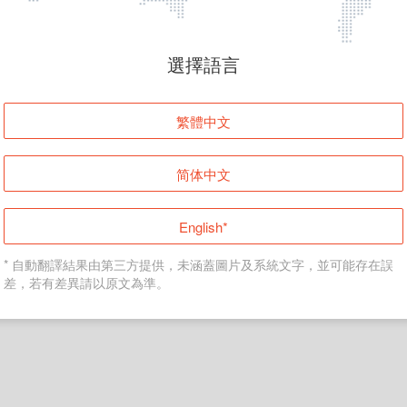
頁面無法顯示
選擇語言
發生錯誤！請登入並再試一次或回到主頁。
繁體中文
登入
简体中文
返回首頁
English*
* 自動翻譯結果由第三方提供，未涵蓋圖片及系統文字，並可能存在誤
差，若有差異請以原文為準。