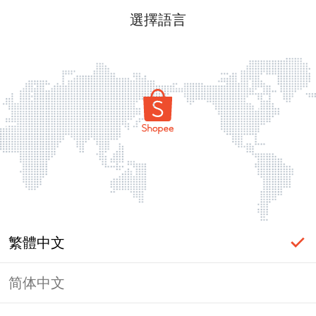
選擇語言
繁體中文
简体中文
頁面無法顯示