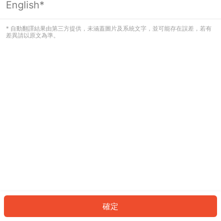
English*
發生錯誤！請登入並再試一次或回到主
頁。
* 自動翻譯結果由第三方提供，未涵蓋圖片及系統文字，並可能存在誤差，若有
差異請以原文為準。
登入
返回首頁
確定
ID: 8530b728028-5940-4efe-a855-eac3b4398163