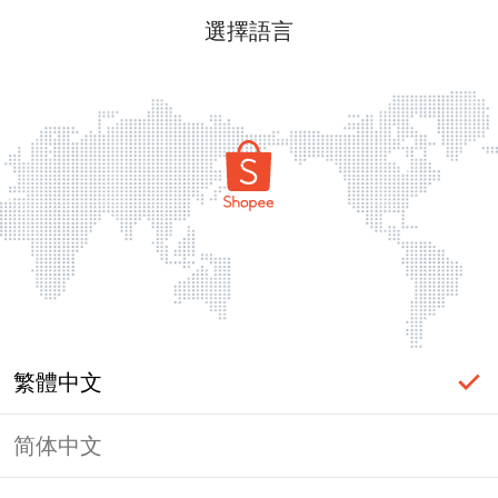
選擇語言
繁體中文
简体中文
頁面無法顯示