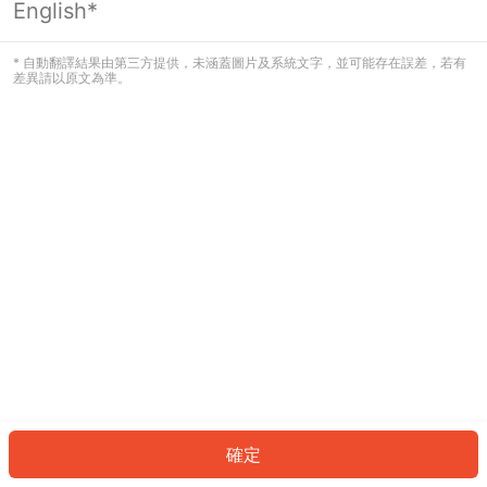
English*
發生錯誤！請登入並再試一次或回到主
頁。
* 自動翻譯結果由第三方提供，未涵蓋圖片及系統文字，並可能存在誤差，若有
差異請以原文為準。
登入
返回首頁
確定
ID: 669fa09cc19-ce7a-4365-9c5a-173d50a8a5e1