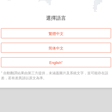
頁面無法顯示
選擇語言
發生錯誤！請登入並再試一次或回到主頁。
繁體中文
登入
简体中文
返回首頁
English*
* 自動翻譯結果由第三方提供，未涵蓋圖片及系統文字，並可能存在誤
差，若有差異請以原文為準。