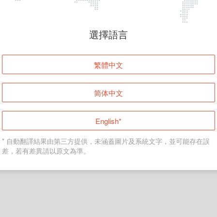
頁面無法顯示
選擇語言
發生錯誤！請登入並再試一次或回到主頁。
繁體中文
登入
简体中文
返回首頁
English*
* 自動翻譯結果由第三方提供，未涵蓋圖片及系統文字，並可能存在誤
差，若有差異請以原文為準。