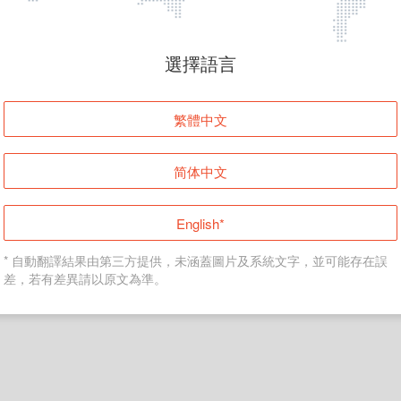
頁面無法顯示
選擇語言
發生錯誤！請登入並再試一次或回到主頁。
繁體中文
登入
简体中文
返回首頁
English*
* 自動翻譯結果由第三方提供，未涵蓋圖片及系統文字，並可能存在誤
差，若有差異請以原文為準。