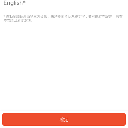
English*
發生錯誤！請登入並再試一次或回到主
頁。
* 自動翻譯結果由第三方提供，未涵蓋圖片及系統文字，並可能存在誤差，若有
差異請以原文為準。
登入
返回首頁
確定
ID: 721cb766a71-7e89-44a5-b3af-e132b317f4af