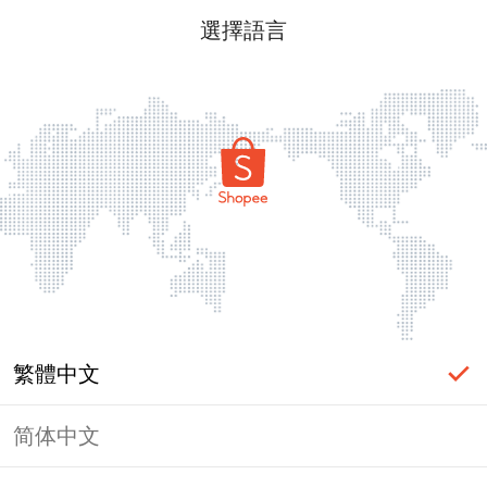
選擇語言
繁體中文
简体中文
頁面無法顯示