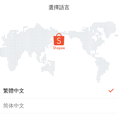
選擇語言
繁體中文
简体中文
頁面無法顯示