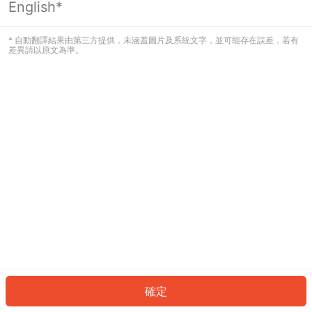
English*
發生錯誤！請登入並再試一次或回到主
頁。
* 自動翻譯結果由第三方提供，未涵蓋圖片及系統文字，並可能存在誤差，若有
差異請以原文為準。
登入
返回首頁
確定
ID: 951bdf728da-b036-4caf-823f-9efc7af4d18d