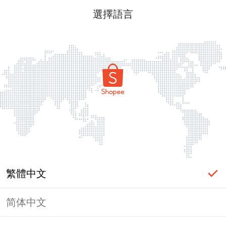
選擇語言
繁體中文
简体中文
頁面無法顯示