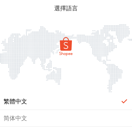
選擇語言
繁體中文
简体中文
頁面無法顯示