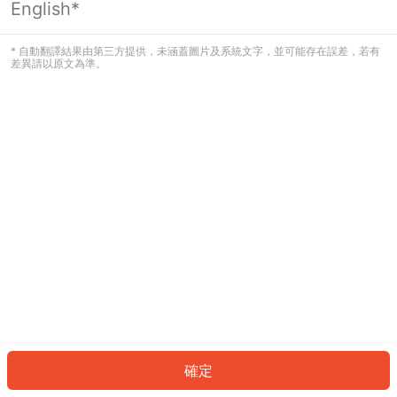
English*
發生錯誤！請登入並再試一次或回到主
頁。
* 自動翻譯結果由第三方提供，未涵蓋圖片及系統文字，並可能存在誤差，若有
差異請以原文為準。
登入
返回首頁
確定
ID: 94156c0713a-bbcd-4912-82f3-2e046caf66c9