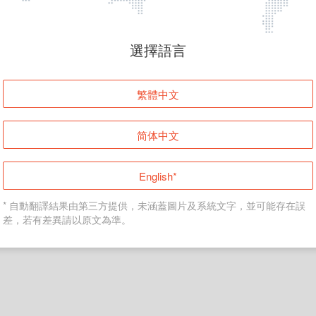
頁面無法顯示
選擇語言
發生錯誤！請登入並再試一次或回到主頁。
繁體中文
登入
简体中文
返回首頁
English*
* 自動翻譯結果由第三方提供，未涵蓋圖片及系統文字，並可能存在誤
差，若有差異請以原文為準。