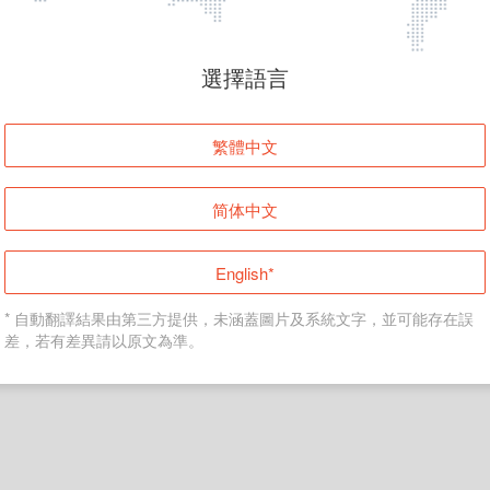
頁面無法顯示
選擇語言
發生錯誤！請登入並再試一次或回到主頁。
繁體中文
登入
简体中文
返回首頁
English*
* 自動翻譯結果由第三方提供，未涵蓋圖片及系統文字，並可能存在誤
差，若有差異請以原文為準。