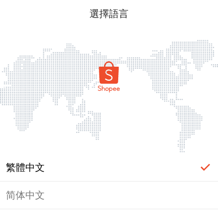
選擇語言
繁體中文
简体中文
頁面無法顯示