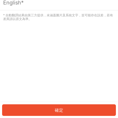
English*
發生錯誤！請登入並再試一次或回到主
頁。
* 自動翻譯結果由第三方提供，未涵蓋圖片及系統文字，並可能存在誤差，若有
差異請以原文為準。
登入
返回首頁
確定
ID: 1603533776d-092c-4602-8274-7082790b6917