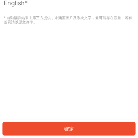
English*
發生錯誤！請登入並再試一次或回到主
頁。
* 自動翻譯結果由第三方提供，未涵蓋圖片及系統文字，並可能存在誤差，若有
差異請以原文為準。
登入
返回首頁
確定
ID: 310b5a6c8f-29f4-4e96-99ae-895ea12c03f5