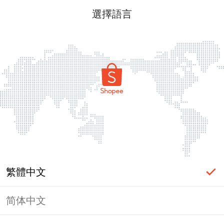
選擇語言
繁體中文
简体中文
頁面無法顯示