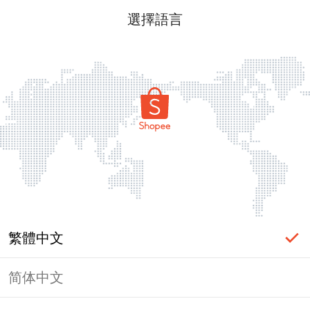
選擇語言
繁體中文
简体中文
頁面無法顯示