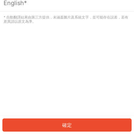
English*
發生錯誤！請登入並再試一次或回到主
頁。
* 自動翻譯結果由第三方提供，未涵蓋圖片及系統文字，並可能存在誤差，若有
差異請以原文為準。
登入
返回首頁
確定
ID: 25057dd32a7-8f46-4331-aa86-91186177d001