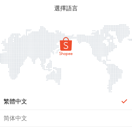
選擇語言
繁體中文
简体中文
頁面無法顯示