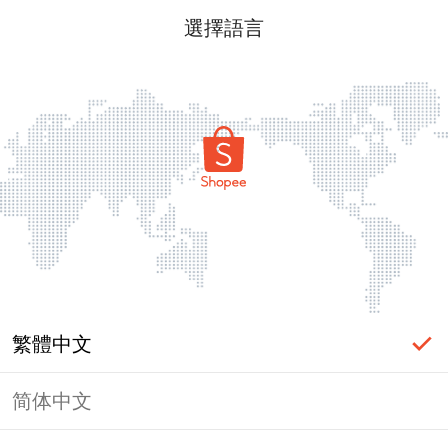
選擇語言
繁體中文
简体中文
頁面無法顯示