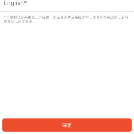
English*
發生錯誤！請登入並再試一次或回到主
頁。
* 自動翻譯結果由第三方提供，未涵蓋圖片及系統文字，並可能存在誤差，若有
差異請以原文為準。
登入
返回首頁
確定
ID: 5894a82c6e7-bf13-4a5e-ac79-de37002046b8