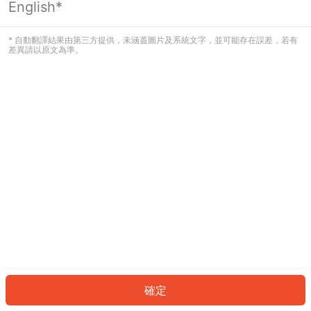
English*
發生錯誤！請登入並再試一次或回到主
頁。
* 自動翻譯結果由第三方提供，未涵蓋圖片及系統文字，並可能存在誤差，若有
差異請以原文為準。
登入
返回首頁
確定
ID: 682a1cdc0af-fef1-4007-a961-620bddba6c94