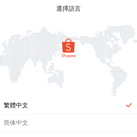
選擇語言
繁體中文
简体中文
頁面無法顯示