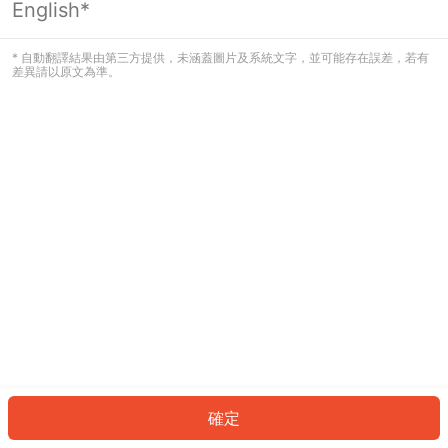
English*
發生錯誤！請登入並再試一次或回到主
頁。
* 自動翻譯結果由第三方提供，未涵蓋圖片及系統文字，並可能存在誤差，若有
差異請以原文為準。
登入
返回首頁
確定
ID: 56512b81e32-2419-48ac-b34f-c0c6011ca87d