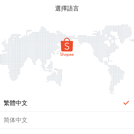
選擇語言
繁體中文
简体中文
頁面無法顯示