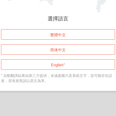
頁面無法顯示
選擇語言
發生錯誤！請登入並再試一次或回到主頁。
繁體中文
登入
简体中文
返回首頁
English*
* 自動翻譯結果由第三方提供，未涵蓋圖片及系統文字，並可能存在誤
差，若有差異請以原文為準。