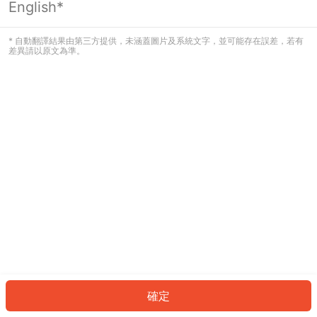
English*
發生錯誤！請登入並再試一次或回到主
頁。
* 自動翻譯結果由第三方提供，未涵蓋圖片及系統文字，並可能存在誤差，若有
差異請以原文為準。
登入
返回首頁
確定
ID: 5258b60dfca-e7f9-4d85-824d-f415489a784b