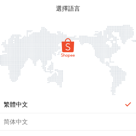
選擇語言
繁體中文
简体中文
頁面無法顯示