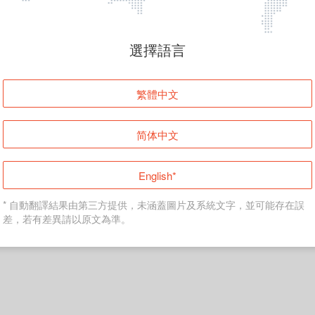
頁面無法顯示
選擇語言
發生錯誤！請登入並再試一次或回到主頁。
繁體中文
登入
简体中文
返回首頁
English*
* 自動翻譯結果由第三方提供，未涵蓋圖片及系統文字，並可能存在誤
差，若有差異請以原文為準。