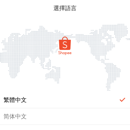
選擇語言
繁體中文
简体中文
頁面無法顯示