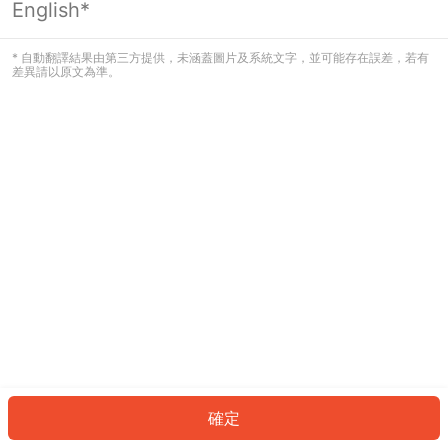
English*
發生錯誤！請登入並再試一次或回到主
頁。
* 自動翻譯結果由第三方提供，未涵蓋圖片及系統文字，並可能存在誤差，若有
差異請以原文為準。
登入
返回首頁
確定
ID: 69305962b0b-bf1c-4a73-89a0-4353f8679750