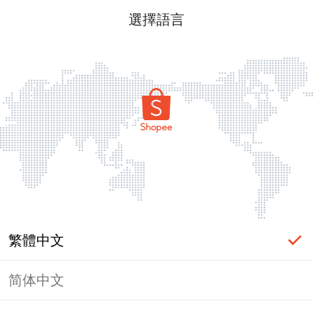
選擇語言
繁體中文
简体中文
頁面無法顯示