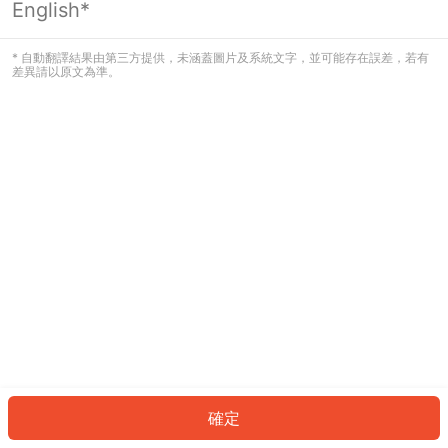
English*
發生錯誤！請登入並再試一次或回到主
頁。
* 自動翻譯結果由第三方提供，未涵蓋圖片及系統文字，並可能存在誤差，若有
差異請以原文為準。
登入
返回首頁
確定
ID: 599cc315be0-0b72-418c-a602-616ddffda231