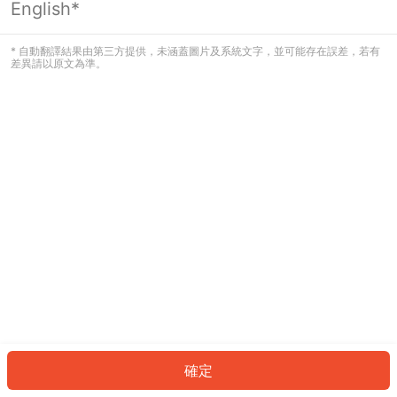
English*
發生錯誤！請登入並再試一次或回到主
頁。
* 自動翻譯結果由第三方提供，未涵蓋圖片及系統文字，並可能存在誤差，若有
差異請以原文為準。
登入
返回首頁
確定
ID: 932f7183bb6-77af-40dd-9c67-f6f0c12c16b6