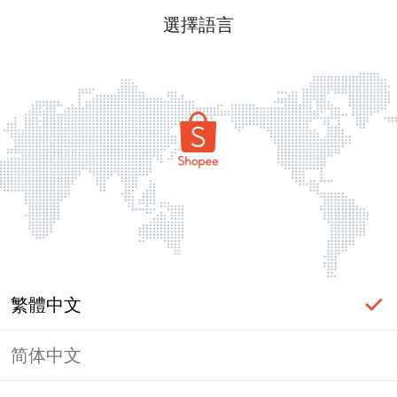
選擇語言
繁體中文
简体中文
頁面無法顯示