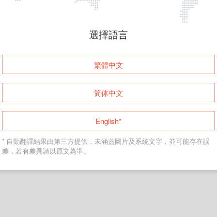
頁面無法顯示
選擇語言
發生錯誤！請登入並再試一次或回到主頁。
繁體中文
登入
简体中文
返回首頁
English*
* 自動翻譯結果由第三方提供，未涵蓋圖片及系統文字，並可能存在誤
差，若有差異請以原文為準。