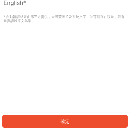
English*
發生錯誤！請登入並再試一次或回到主
頁。
* 自動翻譯結果由第三方提供，未涵蓋圖片及系統文字，並可能存在誤差，若有
差異請以原文為準。
登入
返回首頁
確定
ID: 441bf236b34-ab80-4fd3-93ee-96976bf2ed36