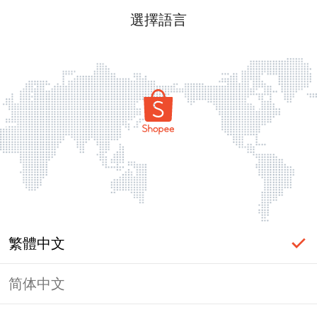
選擇語言
繁體中文
简体中文
頁面無法顯示