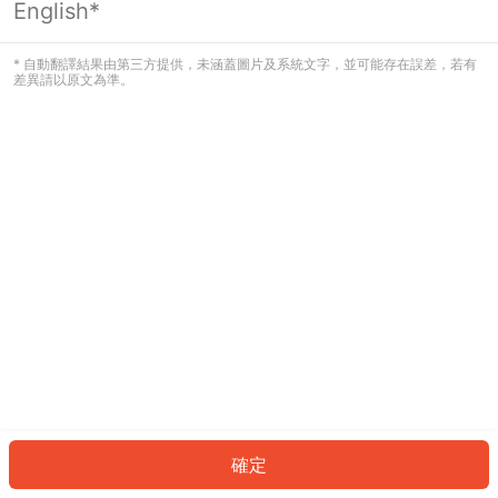
English*
發生錯誤！請登入並再試一次或回到主
頁。
* 自動翻譯結果由第三方提供，未涵蓋圖片及系統文字，並可能存在誤差，若有
差異請以原文為準。
登入
返回首頁
確定
ID: 734e1237b9c-e907-492c-bce9-1cf45dd11828