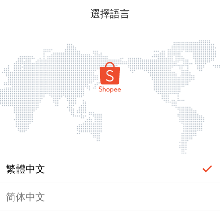
選擇語言
繁體中文
简体中文
頁面無法顯示