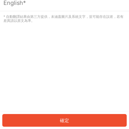
English*
發生錯誤！請登入並再試一次或回到主
頁。
* 自動翻譯結果由第三方提供，未涵蓋圖片及系統文字，並可能存在誤差，若有
差異請以原文為準。
登入
返回首頁
確定
ID: 80083844ebb-5a2e-4f3e-9ed9-89a2cb8910e2