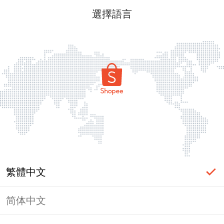
選擇語言
繁體中文
简体中文
頁面無法顯示