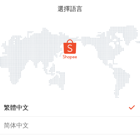
選擇語言
繁體中文
简体中文
頁面無法顯示