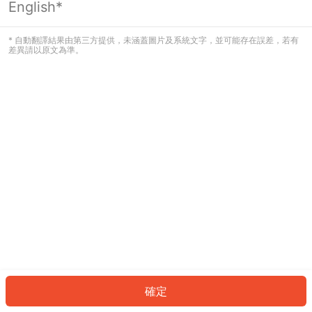
English*
發生錯誤！請登入並再試一次或回到主
頁。
* 自動翻譯結果由第三方提供，未涵蓋圖片及系統文字，並可能存在誤差，若有
差異請以原文為準。
登入
返回首頁
確定
ID: 5036f4d243-2def-4357-becb-08d83e8ae905