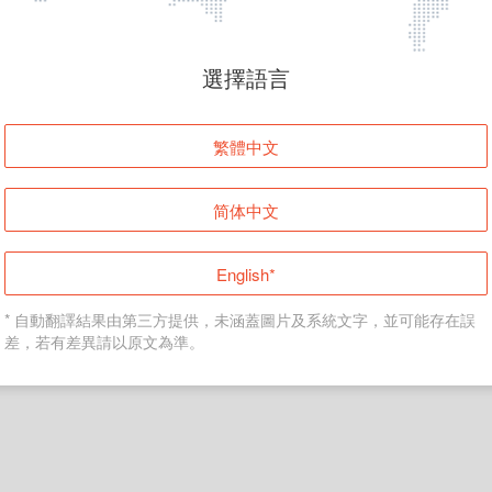
頁面無法顯示
選擇語言
發生錯誤！請登入並再試一次或回到主頁。
繁體中文
登入
简体中文
返回首頁
English*
* 自動翻譯結果由第三方提供，未涵蓋圖片及系統文字，並可能存在誤
差，若有差異請以原文為準。