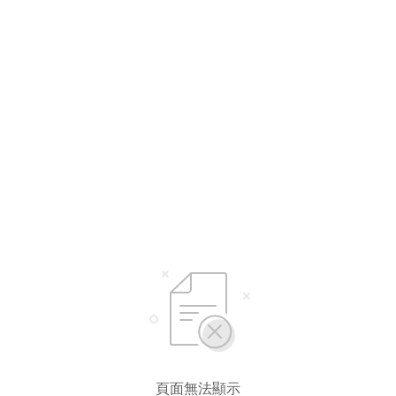
選擇語言
繁體中文
简体中文
頁面無法顯示