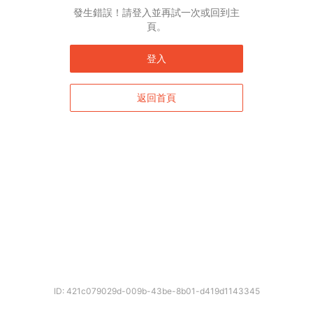
English*
發生錯誤！請登入並再試一次或回到主
頁。
* 自動翻譯結果由第三方提供，未涵蓋圖片及系統文字，並可能存在誤差，若有
差異請以原文為準。
登入
返回首頁
確定
ID: 421c079029d-009b-43be-8b01-d419d1143345