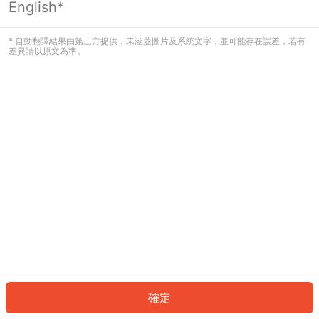
English*
發生錯誤！請登入並再試一次或回到主
頁。
* 自動翻譯結果由第三方提供，未涵蓋圖片及系統文字，並可能存在誤差，若有
差異請以原文為準。
登入
返回首頁
確定
ID: 307cd9e2315-4e80-4edd-b73a-06a7a74252b5