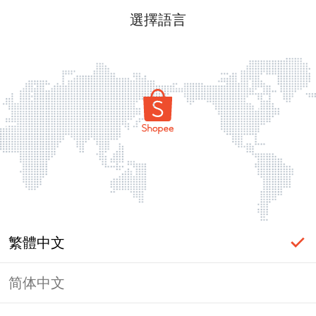
選擇語言
繁體中文
简体中文
頁面無法顯示