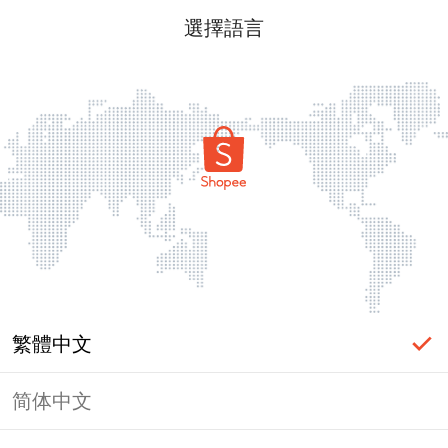
選擇語言
繁體中文
简体中文
頁面無法顯示