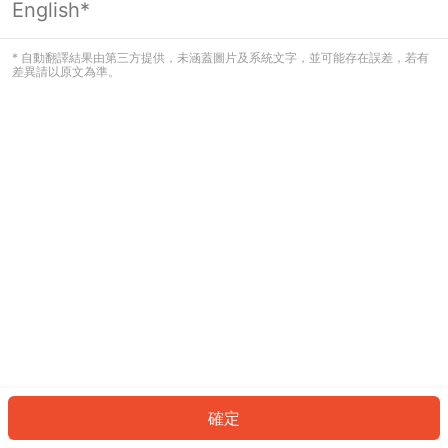
English*
發生錯誤！請登入並再試一次或回到主
頁。
* 自動翻譯結果由第三方提供，未涵蓋圖片及系統文字，並可能存在誤差，若有
差異請以原文為準。
登入
返回首頁
確定
ID: 649937c5087-c6ee-4d90-938d-c97ff0e86909