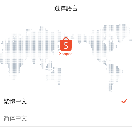
選擇語言
繁體中文
简体中文
頁面無法顯示