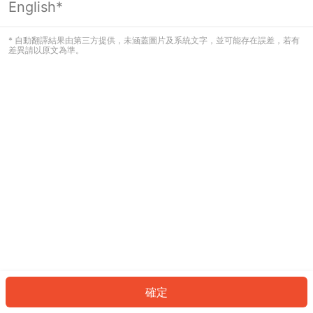
English*
發生錯誤！請登入並再試一次或回到主
頁。
* 自動翻譯結果由第三方提供，未涵蓋圖片及系統文字，並可能存在誤差，若有
差異請以原文為準。
登入
返回首頁
確定
ID: 228e5cc6c46-921e-42d7-b78a-2f414e97c954